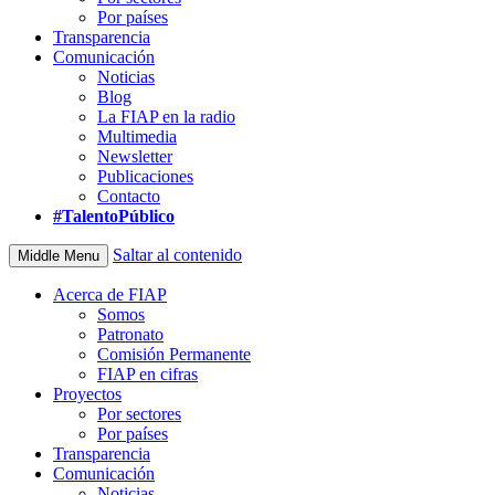
Por países
Transparencia
Comunicación
Noticias
Blog
La FIAP en la radio
Multimedia
Newsletter
Publicaciones
Contacto
#TalentoPúblico
Saltar al contenido
Middle Menu
Acerca de FIAP
Somos
Patronato
Comisión Permanente
FIAP en cifras
Proyectos
Por sectores
Por países
Transparencia
Comunicación
Noticias