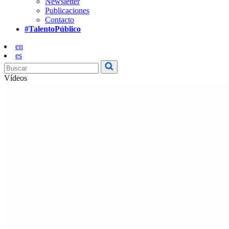
Newsletter
Publicaciones
Contacto
#TalentoPúblico
en
es
Vídeos