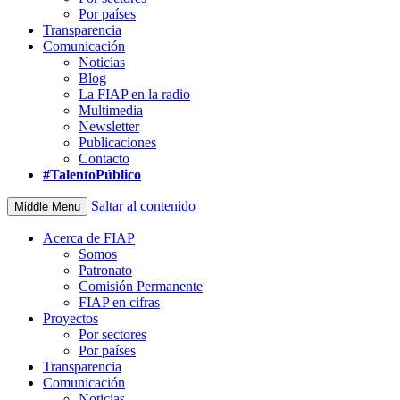
Por países
Transparencia
Comunicación
Noticias
Blog
La FIAP en la radio
Multimedia
Newsletter
Publicaciones
Contacto
#TalentoPúblico
Saltar al contenido
Middle Menu
Acerca de FIAP
Somos
Patronato
Comisión Permanente
FIAP en cifras
Proyectos
Por sectores
Por países
Transparencia
Comunicación
Noticias