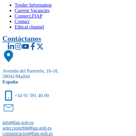
Tender Information
Current Vacancies
Connect.FIAP
Contact
Ethical channel
Contáctanos
Avenida del Partenón, 16-18,
28042/Madrid
España
+34 91 591 46 00
info
@
fiap.gob.es
seleccionrrhh
@
fiap.gob.es
comunicacion
@
fiap.gob.es