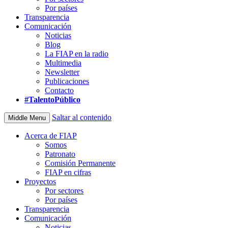
Por países
Transparencia
Comunicación
Noticias
Blog
La FIAP en la radio
Multimedia
Newsletter
Publicaciones
Contacto
#TalentoPúblico
Saltar al contenido
Middle Menu
Acerca de FIAP
Somos
Patronato
Comisión Permanente
FIAP en cifras
Proyectos
Por sectores
Por países
Transparencia
Comunicación
Noticias