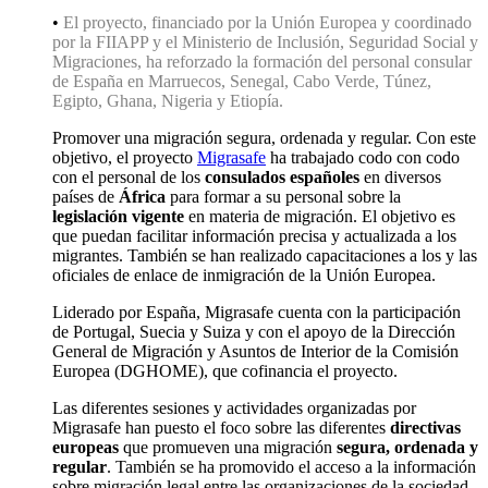
•
El proyecto, financiado por la Unión Europea y coordinado
por la FIIAPP y el Ministerio de Inclusión, Seguridad Social y
Migraciones, ha reforzado la formación del personal consular
de España en Marruecos, Senegal, Cabo Verde, Túnez,
Egipto, Ghana, Nigeria y Etiopía.
Promover una migración segura, ordenada y regular. Con este
objetivo, el proyecto
Migrasafe
ha trabajado codo con codo
con el personal de los
consulados españoles
en diversos
países de
África
para formar a su personal sobre la
legislación vigente
en materia de migración. El objetivo es
que puedan facilitar información precisa y actualizada a los
migrantes.
También se han realizado capacitaciones a los y las
oficiales de enlace de inmigración de la Unión Europea.
Liderado por España, Migrasafe cuenta con la participación
de Portugal, Suecia y Suiza y con el apoyo de la Dirección
General de Migración y Asuntos de Interior de la Comisión
Europea (DGHOME), que cofinancia el proyecto.
Las diferentes sesiones y actividades organizadas por
Migrasafe han puesto el foco sobre las diferentes
directivas
europeas
que promueven una migración
segura, ordenada y
regular
. También se ha promovido el acceso a la información
sobre migración legal entre las organizaciones de la sociedad