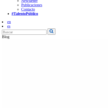
Newsletter
Publicaciones
Contacto
#TalentoPúblico
en
es
Blog