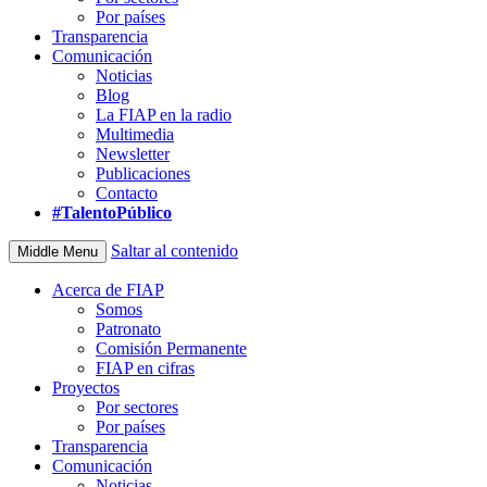
Por países
Transparencia
Comunicación
Noticias
Blog
La FIAP en la radio
Multimedia
Newsletter
Publicaciones
Contacto
#TalentoPúblico
Saltar al contenido
Middle Menu
Acerca de FIAP
Somos
Patronato
Comisión Permanente
FIAP en cifras
Proyectos
Por sectores
Por países
Transparencia
Comunicación
Noticias