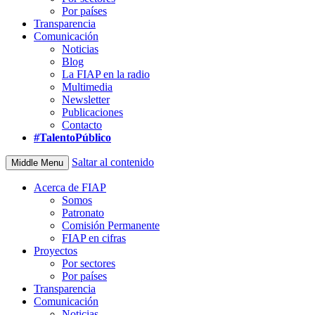
Por países
Transparencia
Comunicación
Noticias
Blog
La FIAP en la radio
Multimedia
Newsletter
Publicaciones
Contacto
#TalentoPúblico
Saltar al contenido
Middle Menu
Acerca de FIAP
Somos
Patronato
Comisión Permanente
FIAP en cifras
Proyectos
Por sectores
Por países
Transparencia
Comunicación
Noticias