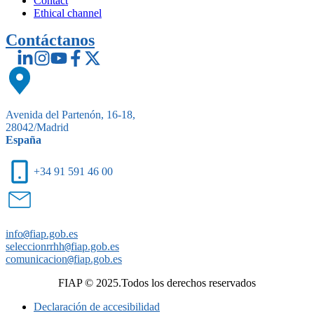
Contact
Ethical channel
Contáctanos
Avenida del Partenón, 16-18,
28042/Madrid
España
+34 91 591 46 00
info
@
fiap.gob.es
seleccionrrhh
@
fiap.gob.es
comunicacion
@
fiap.gob.es
FIAP © 2025.Todos los derechos reservados
Declaración de accesibilidad