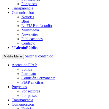
Por países
Transparencia
Comunicación
Noticias
Blog
La FIAP en la radio
Multimedia
Newsletter
Publicaciones
Contacto
#TalentoPúblico
Saltar al contenido
Middle Menu
Acerca de FIAP
Somos
Patronato
Comisión Permanente
FIAP en cifras
Proyectos
Por sectores
Por países
Transparencia
Comunicación
Noticias