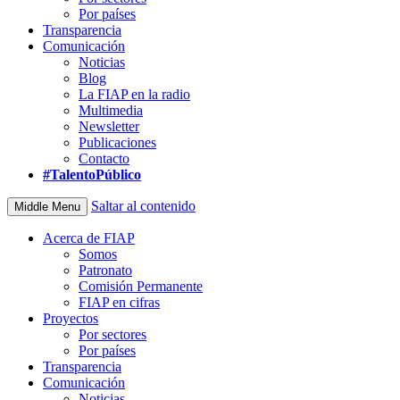
Por países
Transparencia
Comunicación
Noticias
Blog
La FIAP en la radio
Multimedia
Newsletter
Publicaciones
Contacto
#TalentoPúblico
Saltar al contenido
Middle Menu
Acerca de FIAP
Somos
Patronato
Comisión Permanente
FIAP en cifras
Proyectos
Por sectores
Por países
Transparencia
Comunicación
Noticias