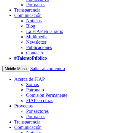
Por países
Transparencia
Comunicación
Noticias
Blog
La FIAP en la radio
Multimedia
Newsletter
Publicaciones
Contacto
#TalentoPúblico
Saltar al contenido
Middle Menu
Acerca de FIAP
Somos
Patronato
Comisión Permanente
FIAP en cifras
Proyectos
Por sectores
Por países
Transparencia
Comunicación
Noticias