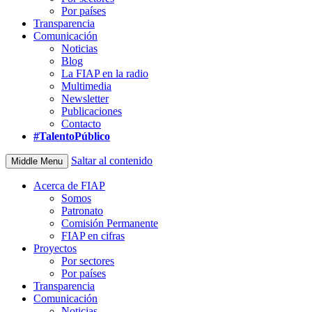
Por países
Transparencia
Comunicación
Noticias
Blog
La FIAP en la radio
Multimedia
Newsletter
Publicaciones
Contacto
#TalentoPúblico
Saltar al contenido
Middle Menu
Acerca de FIAP
Somos
Patronato
Comisión Permanente
FIAP en cifras
Proyectos
Por sectores
Por países
Transparencia
Comunicación
Noticias