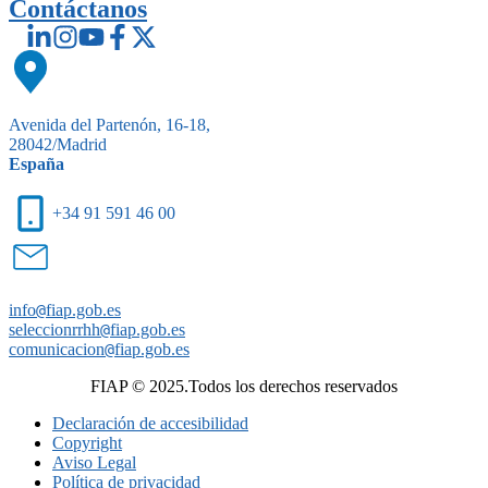
Contáctanos
Avenida del Partenón, 16-18,
28042/Madrid
España
+34 91 591 46 00
info
@
fiap.gob.es
seleccionrrhh
@
fiap.gob.es
comunicacion
@
fiap.gob.es
FIAP © 2025.Todos los derechos reservados
Declaración de accesibilidad
Copyright
Aviso Legal
Política de privacidad