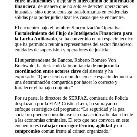
entre instituciones
y mejorar el
intercambio de información
financiera
, de manera que no solo se detecten operaciones
inusuales, sino que se consiga transformarlas en evidencias
sólidas para poder judicializar los casos que se encuentre.
El encuentro bajo el nombre: Sincronización Operativa:
Fortalecimiento del Flujo de Inteligencia Financiera para
la Lucha Antilavado
, se ha convertido en un espacio técnico
que ha permitido reunir a representantes del sector financiero,
entidades de supervisión y operadores de justicia.
El superintendente de Bancos, Roberto Romero Von
Buchwald, ha destacado la importancia de
mejorar la
coordinación entre actores clave
del sistema y ha
expresado: “Que estemos reunidos en este espacio demuestra
una determinación compartida por hacer lo correcto y
fortalecer el trabajo conjunto.”
Por su parte, la directora de SERPAZ, comisaria de Policía
desplazada por la FIAP, Cristina Lera, ha subrayado el
enfoque estratégico del programa: “La seguridad y la paz
social no pueden consolidarse sin una acción articulada frente
a las economías criminales. El reto que nos convoca en este
encuentro es
trabajar con rigor técnico, agilidad y
un
compromiso
común frente al crimen organizado.”