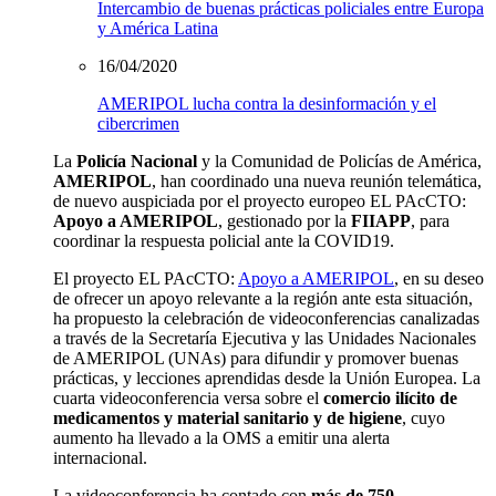
Intercambio de buenas prácticas policiales entre Europa
y América Latina
16/04/2020
AMERIPOL lucha contra la desinformación y el
cibercrimen
La
Policía Nacional
y la Comunidad de Policías de América,
AMERIPOL
, han coordinado una nueva reunión telemática,
de nuevo auspiciada por el
proyecto europeo
EL PAcCTO:
Apoyo a AMERIPOL
, gestionado por la
FIIAPP
, para
coordinar la respuesta policial ante la COVID19.
El proyecto EL PAcCTO:
Apoyo a AMERIPOL
, en su deseo
de ofrecer un apoyo relevante a la región ante esta situación,
ha propuesto la celebración de videoconferencias canalizadas
a través de la Secretaría Ejecutiva y las Unidades Nacionales
de AMERIPOL (UNAs) para difundir y promover buenas
prácticas, y lecciones aprendidas desde la Unión Europea. La
cuarta videoconferencia versa sobre el
comercio ilícito de
medicamentos y material sanitario y de higiene
, cuyo
aumento ha llevado a la OMS a emitir una alerta
internacional.
La videoconferencia ha contado con
más de 750