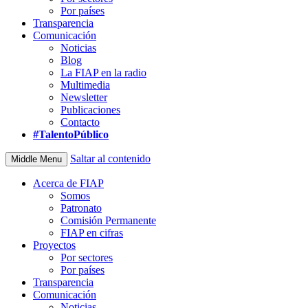
Por países
Transparencia
Comunicación
Noticias
Blog
La FIAP en la radio
Multimedia
Newsletter
Publicaciones
Contacto
#TalentoPúblico
Saltar al contenido
Middle Menu
Acerca de FIAP
Somos
Patronato
Comisión Permanente
FIAP en cifras
Proyectos
Por sectores
Por países
Transparencia
Comunicación
Noticias