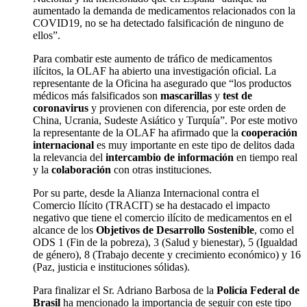
aumentado la demanda de medicamentos relacionados con la
COVID19, no se ha detectado falsificación de ninguno de
ellos”.
Para combatir este aumento de tráfico de medicamentos
ilícitos, la OLAF ha abierto una investigación oficial. La
representante de la Oficina ha asegurado que “los productos
médicos más falsificados son
mascarillas
y
test de
coronavirus
y provienen con diferencia, por este orden de
China, Ucrania, Sudeste Asiático y Turquía”. Por este motivo
la representante de la OLAF ha afirmado que la
cooperación
internacional
es muy importante en este tipo de delitos dada
la relevancia del
intercambio de información
en tiempo real
y la
colaboración
con otras instituciones.
Por su parte, desde la Alianza Internacional contra el
Comercio Ilícito (TRACIT) se ha destacado el impacto
negativo que tiene el comercio ilícito de medicamentos en el
alcance de los
Objetivos de Desarrollo Sostenible
, como el
ODS 1 (Fin de la pobreza), 3 (Salud y bienestar), 5 (Igualdad
de género), 8 (Trabajo decente y crecimiento económico) y 16
(Paz, justicia e instituciones sólidas).
Para finalizar el Sr. Adriano Barbosa de la
Policía Federal de
Brasil
ha mencionado la importancia de seguir con este tipo