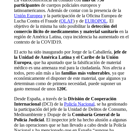
participantes
de cuerpos policiales europeos y
latinoamericanos. Además de contar con la presencia de la
Unión Europea
y la participación de la Oficina Europea de
Lucha Contra el Fraude (
OLAF
) y de
EUROPOL
. El
objetivo de la misma ha sido posibilitar la
detección del
comercio ilícito de medicamentos y material sanitario
en la
región de América Latina, cuya incidencia ha aumentado en el
contexto de la COVID19.
El acto ha sido inaugurado por Jorge de la Caballería,
jefe de
la Unidad de América Latina y el Caribe de la Unión
Europea
, que ha apuntado que la falsificación de material
médico es una amenaza real para la ciudadanía. Nos afecta a
todos, pero aún más a las
familias más vulnerables
, ya que
económicamente el disponer de este material, que algunos ya
determinan como de primera necesidad, puede suponer un
gasto mensual de unos
120€
.
Desde España, a través de la
División de Cooperación
Internacional
(DCI) de la
Policía Nacional
, se ha gestionado
la participación del jefe de la Unidad de Delitos de Consumo,
Medioambiente y Dopaje de la
Comisaría General de la
Policía Judicial
. El inspector jefe ha hecho alusión a algunas
de las operaciones que se han llevado a cabo desde la Policía
Nacional y ha mencionado que en España “aunque ha