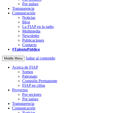
Por países
Transparencia
Comunicación
Noticias
Blog
La FIAP en la radio
Multimedia
Newsletter
Publicaciones
Contacto
#TalentoPúblico
Saltar al contenido
Middle Menu
Acerca de FIAP
Somos
Patronato
Comisión Permanente
FIAP en cifras
Proyectos
Por sectores
Por países
Transparencia
Comunicación
Noticias