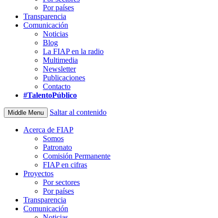
Por países
Transparencia
Comunicación
Noticias
Blog
La FIAP en la radio
Multimedia
Newsletter
Publicaciones
Contacto
#TalentoPúblico
Saltar al contenido
Middle Menu
Acerca de FIAP
Somos
Patronato
Comisión Permanente
FIAP en cifras
Proyectos
Por sectores
Por países
Transparencia
Comunicación
Noticias