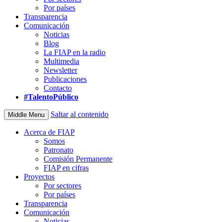
Por países
Transparencia
Comunicación
Noticias
Blog
La FIAP en la radio
Multimedia
Newsletter
Publicaciones
Contacto
#TalentoPúblico
Saltar al contenido
Middle Menu
Acerca de FIAP
Somos
Patronato
Comisión Permanente
FIAP en cifras
Proyectos
Por sectores
Por países
Transparencia
Comunicación
Noticias