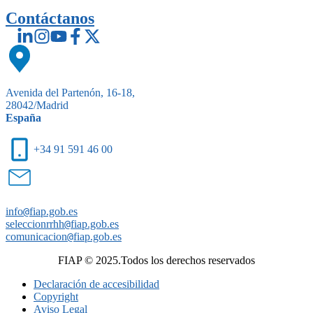
Contáctanos
Avenida del Partenón, 16-18,
28042/Madrid
España
+34 91 591 46 00
info
@
fiap.gob.es
seleccionrrhh
@
fiap.gob.es
comunicacion
@
fiap.gob.es
FIAP © 2025.Todos los derechos reservados
Declaración de accesibilidad
Copyright
Aviso Legal