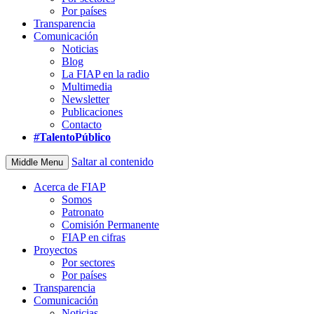
Por países
Transparencia
Comunicación
Noticias
Blog
La FIAP en la radio
Multimedia
Newsletter
Publicaciones
Contacto
#TalentoPúblico
Saltar al contenido
Middle Menu
Acerca de FIAP
Somos
Patronato
Comisión Permanente
FIAP en cifras
Proyectos
Por sectores
Por países
Transparencia
Comunicación
Noticias