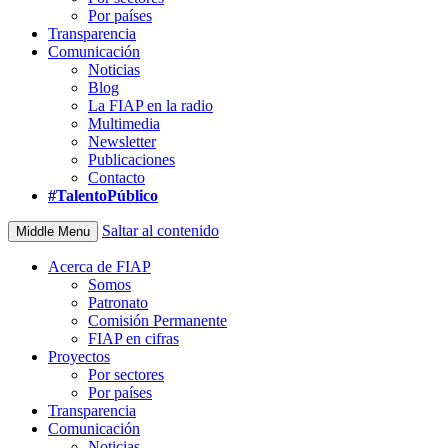
Por países
Transparencia
Comunicación
Noticias
Blog
La FIAP en la radio
Multimedia
Newsletter
Publicaciones
Contacto
#TalentoPúblico
Saltar al contenido
Middle Menu
Acerca de FIAP
Somos
Patronato
Comisión Permanente
FIAP en cifras
Proyectos
Por sectores
Por países
Transparencia
Comunicación
Noticias