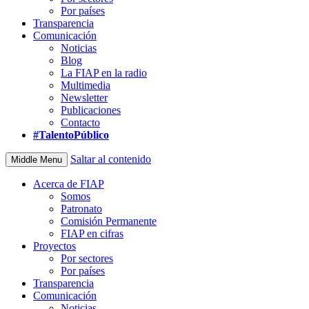
Por países
Transparencia
Comunicación
Noticias
Blog
La FIAP en la radio
Multimedia
Newsletter
Publicaciones
Contacto
#TalentoPúblico
Saltar al contenido
Middle Menu
Acerca de FIAP
Somos
Patronato
Comisión Permanente
FIAP en cifras
Proyectos
Por sectores
Por países
Transparencia
Comunicación
Noticias