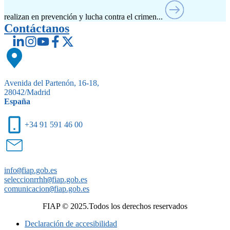
realizan en prevención y lucha contra el crimen...
Contáctanos
Avenida del Partenón, 16-18,
28042/Madrid
España
+34 91 591 46 00
info
@
fiap.gob.es
seleccionrrhh
@
fiap.gob.es
comunicacion
@
fiap.gob.es
FIAP © 2025.Todos los derechos reservados
Declaración de accesibilidad