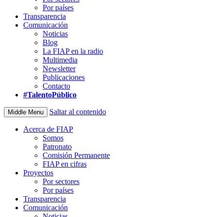
Por países
Transparencia
Comunicación
Noticias
Blog
La FIAP en la radio
Multimedia
Newsletter
Publicaciones
Contacto
#TalentoPúblico
Saltar al contenido
Middle Menu
Acerca de FIAP
Somos
Patronato
Comisión Permanente
FIAP en cifras
Proyectos
Por sectores
Por países
Transparencia
Comunicación
Noticias