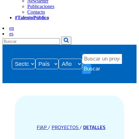
Newsletter
Publicaciones
Contacto
#TalentoPúblico
en
es
Buscar
FIAP
/
PROYECTOS
/
DETALLES