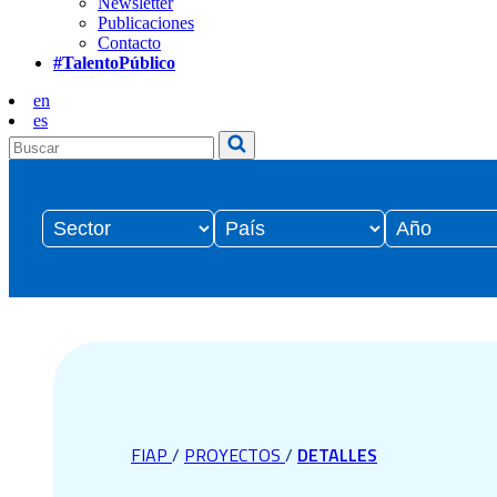
Newsletter
Publicaciones
Contacto
#TalentoPúblico
en
es
FIAP
/
PROYECTOS
/
DETALLES