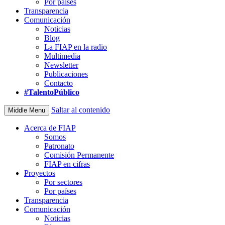
Por países
Transparencia
Comunicación
Noticias
Blog
La FIAP en la radio
Multimedia
Newsletter
Publicaciones
Contacto
#TalentoPúblico
Saltar al contenido
Middle Menu
Acerca de FIAP
Somos
Patronato
Comisión Permanente
FIAP en cifras
Proyectos
Por sectores
Por países
Transparencia
Comunicación
Noticias