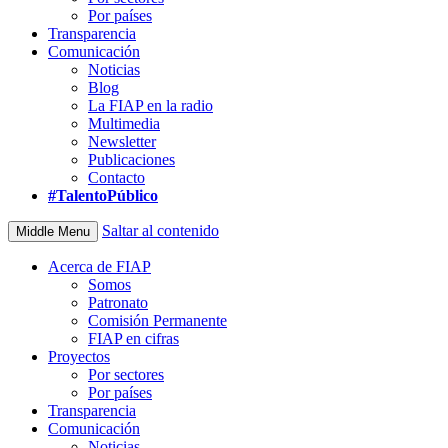
Por países
Transparencia
Comunicación
Noticias
Blog
La FIAP en la radio
Multimedia
Newsletter
Publicaciones
Contacto
#TalentoPúblico
Saltar al contenido
Middle Menu
Acerca de FIAP
Somos
Patronato
Comisión Permanente
FIAP en cifras
Proyectos
Por sectores
Por países
Transparencia
Comunicación
Noticias