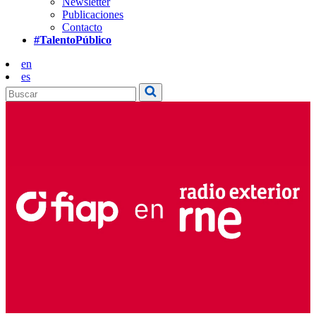
Newsletter
Publicaciones
Contacto
#TalentoPúblico
en
es