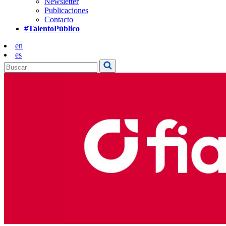
Newsletter
Publicaciones
Contacto
#TalentoPúblico
en
es