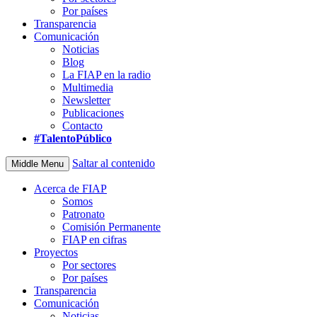
Por países
Transparencia
Comunicación
Noticias
Blog
La FIAP en la radio
Multimedia
Newsletter
Publicaciones
Contacto
#TalentoPúblico
Saltar al contenido
Middle Menu
Acerca de FIAP
Somos
Patronato
Comisión Permanente
FIAP en cifras
Proyectos
Por sectores
Por países
Transparencia
Comunicación
Noticias