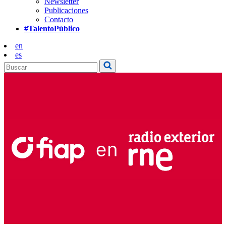
Newsletter
Publicaciones
Contacto
#TalentoPúblico
en
es