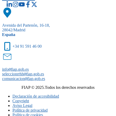
Avenida del Partenón, 16-18,
28042/Madrid
España
+34 91 591 46 00
info
@
fiap.gob.es
seleccionrrhh
@
fiap.gob.es
comunicacion
@
fiap.gob.es
FIAP © 2025.Todos los derechos reservados
Declaración de accesibilidad
Copyright
Aviso Legal
Política de privacidad
Política de cookies