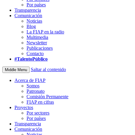
Por países
Transparencia
Comunicación
Noticias
Blog
La FIAP en la radio
Multimedia
Newsletter
Publicaciones
Contacto
#TalentoPúblico
Saltar al contenido
Middle Menu
Acerca de FIAP
Somos
Patronato
Comisión Permanente
FIAP en cifras
Proyectos
Por sectores
Por países
Transparencia
Comunicación
Noticias