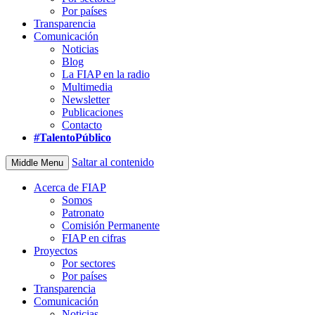
Por países
Transparencia
Comunicación
Noticias
Blog
La FIAP en la radio
Multimedia
Newsletter
Publicaciones
Contacto
#TalentoPúblico
Saltar al contenido
Middle Menu
Acerca de FIAP
Somos
Patronato
Comisión Permanente
FIAP en cifras
Proyectos
Por sectores
Por países
Transparencia
Comunicación
Noticias