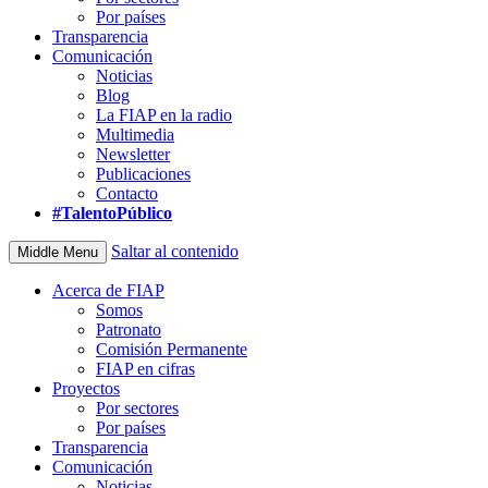
Por países
Transparencia
Comunicación
Noticias
Blog
La FIAP en la radio
Multimedia
Newsletter
Publicaciones
Contacto
#TalentoPúblico
Saltar al contenido
Middle Menu
Acerca de FIAP
Somos
Patronato
Comisión Permanente
FIAP en cifras
Proyectos
Por sectores
Por países
Transparencia
Comunicación
Noticias