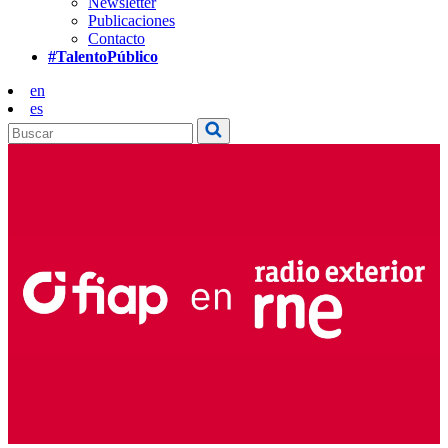
Newsletter
Publicaciones
Contacto
#TalentoPúblico
en
es