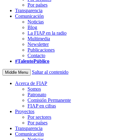
Por países
Transparencia
Comunicación
Noticias
Blog
La FIAP en la radio
Multimedia
Newsletter
Publicaciones
Contacto
#TalentoPúblico
Saltar al contenido
Middle Menu
Acerca de FIAP
Somos
Patronato
Comisión Permanente
FIAP en cifras
Proyectos
Por sectores
Por países
Transparencia
Comunicación
Noticias